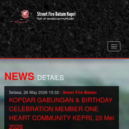
Toggle
navigati
NEWS
DETAILS
Selasa, 26 May 2026 15:32 -
Street Fire Batam
KOPDAR GABUNGAN & BIRTHDAY
CELEBRATION MEMBER ONE
HEART COMMUNITY KEPRI, 23 Mei
2026